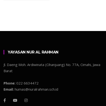
YAYASAN NUR AL RAHMAN
Jl. Daeng Moh. Ardiwinata (Cihanjuang) No. 77A, Cimahi, Jawa
Barat
Phone:
022 6634472
Email:
humas@nuralrahman.sch.id